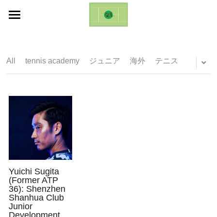
ホーム
Life Changing Event (ES)
All
tennis academy
ジュニア
海外
テニス
Galleries
Inquires
English
English
日本語
Yuichi Sugita
(Former ATP
36): Shenzhen
Shanhua Club
Junior
Development