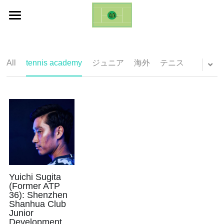
ホーム
Life Changing Event (ES)
All
tennis academy
ジュニア
海外
テニス
Galleries
Inquires
English
English
日本語
Yuichi Sugita
(Former ATP
36): Shenzhen
Shanhua Club
Junior
Development